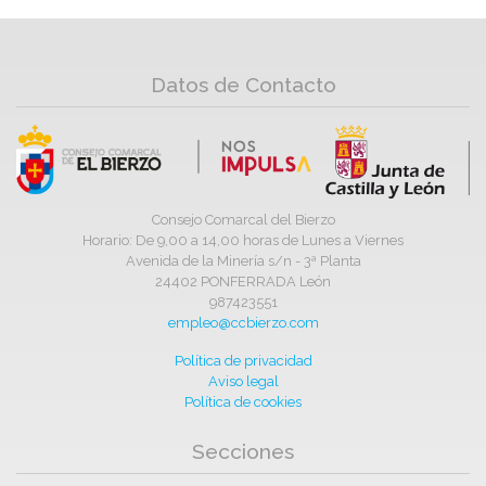
Datos de Contacto
Consejo Comarcal del Bierzo
Horario: De 9,00 a 14,00 horas de Lunes a Viernes
Avenida de la Minería s/n - 3ª Planta
24402 PONFERRADA León
987423551
empleo@ccbierzo.com
Política de privacidad
Aviso legal
Política de cookies
Secciones