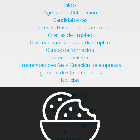
Inicio
Agencia de Colocación
Candidatos/as
Empresas: Búsqueda de personal
Ofertas de Empleo
Observatorio Comarcal de Empleo
Cursos de formación
Asociacionismo
Emprendedores/as y Creación de empresas
Igualdad de Oportunidades
Noticias
Te interesa
Ciberseguridad
Bierzo 2030
La Senda de las Cantinas
Comanda en ruta
Apoyo al Comercio
Territorio Azul