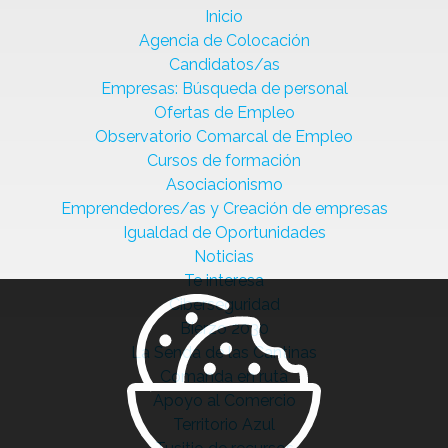
Inicio
Agencia de Colocación
Candidatos/as
Empresas: Búsqueda de personal
Ofertas de Empleo
Observatorio Comarcal de Empleo
Cursos de formación
Asociacionismo
Emprendedores/as y Creación de empresas
Igualdad de Oportunidades
Noticias
Te interesa
Ciberseguridad
Bierzo 2030
La Senda de las Cantinas
Comanda en ruta
Apoyo al Comercio
Territorio Azul