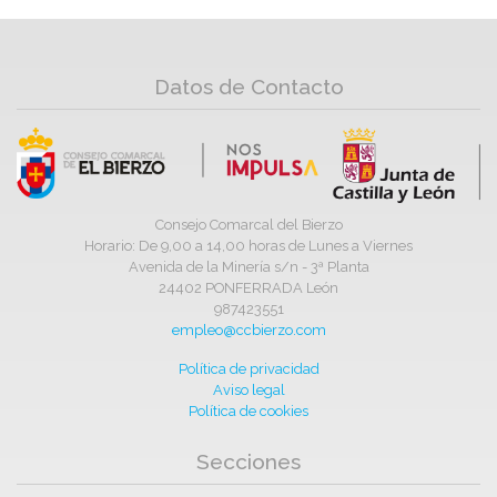
Datos de Contacto
Consejo Comarcal del Bierzo
Horario: De 9,00 a 14,00 horas de Lunes a Viernes
Avenida de la Minería s/n - 3ª Planta
24402 PONFERRADA León
987423551
empleo@ccbierzo.com
Política de privacidad
Aviso legal
Política de cookies
Secciones