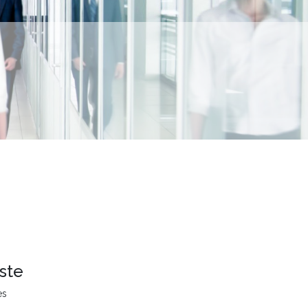
ste
es