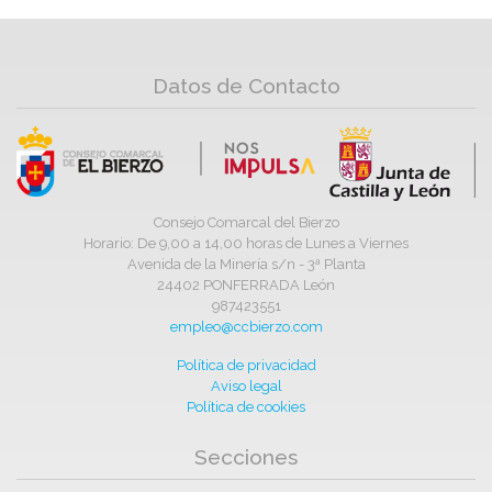
Datos de Contacto
Consejo Comarcal del Bierzo
Horario: De 9,00 a 14,00 horas de Lunes a Viernes
Avenida de la Minería s/n - 3ª Planta
24402 PONFERRADA León
987423551
empleo@ccbierzo.com
Política de privacidad
Aviso legal
Política de cookies
Secciones