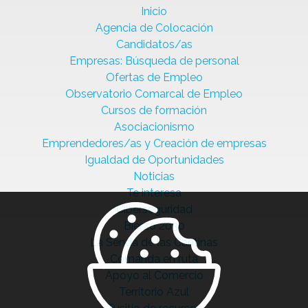
Inicio
Agencia de Colocación
Candidatos/as
Empresas: Búsqueda de personal
Ofertas de Empleo
Observatorio Comarcal de Empleo
Cursos de formación
Asociacionismo
Emprendedores/as y Creación de empresas
Igualdad de Oportunidades
Noticias
Te interesa
Ciberseguridad
Bierzo 2030
La Senda de las Cantinas
Comanda en ruta
Apoyo al Comercio
Territorio Azul