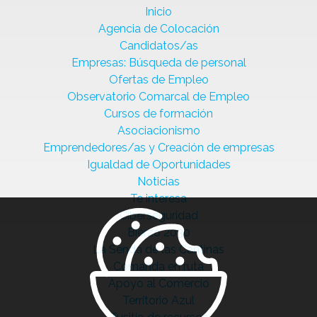
Inicio
Agencia de Colocación
Candidatos/as
Empresas: Búsqueda de personal
Ofertas de Empleo
Observatorio Comarcal de Empleo
Cursos de formación
Asociacionismo
Emprendedores/as y Creación de empresas
Igualdad de Oportunidades
Noticias
Te interesa
Ciberseguridad
Bierzo 2030
La Senda de las Cantinas
Comanda en ruta
Apoyo al Comercio
Territorio Azul