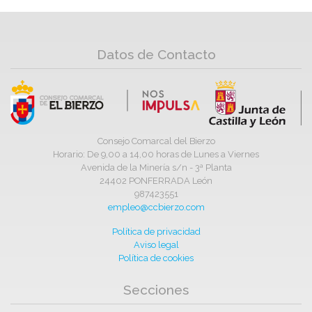
Datos de Contacto
Consejo Comarcal del Bierzo
Horario: De 9,00 a 14,00 horas de Lunes a Viernes
Avenida de la Minería s/n - 3ª Planta
24402 PONFERRADA León
987423551
empleo@ccbierzo.com
Política de privacidad
Aviso legal
Política de cookies
Secciones