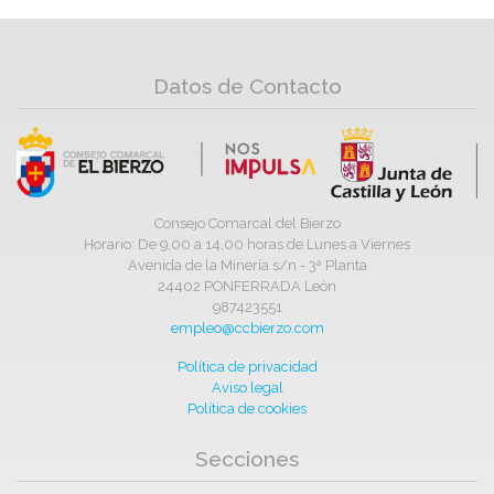
Datos de Contacto
Consejo Comarcal del Bierzo
Horario: De 9,00 a 14,00 horas de Lunes a Viernes
Avenida de la Minería s/n - 3ª Planta
24402 PONFERRADA León
987423551
empleo@ccbierzo.com
Política de privacidad
Aviso legal
Política de cookies
Secciones