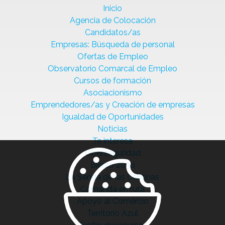
Inicio
Agencia de Colocación
Candidatos/as
Empresas: Búsqueda de personal
Ofertas de Empleo
Observatorio Comarcal de Empleo
Cursos de formación
Asociacionismo
Emprendedores/as y Creación de empresas
Igualdad de Oportunidades
Noticias
Te interesa
Ciberseguridad
Bierzo 2030
La Senda de las Cantinas
Comanda en ruta
Apoyo al Comercio
Territorio Azul