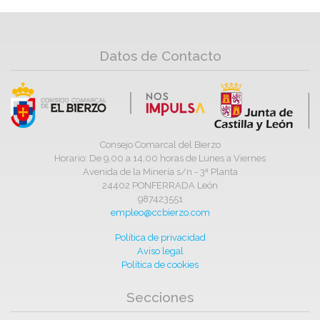
Datos de Contacto
Consejo Comarcal del Bierzo
Horario: De 9,00 a 14,00 horas de Lunes a Viernes
Avenida de la Minería s/n - 3ª Planta
24402 PONFERRADA León
987423551
empleo@ccbierzo.com
Política de privacidad
Aviso legal
Política de cookies
Secciones