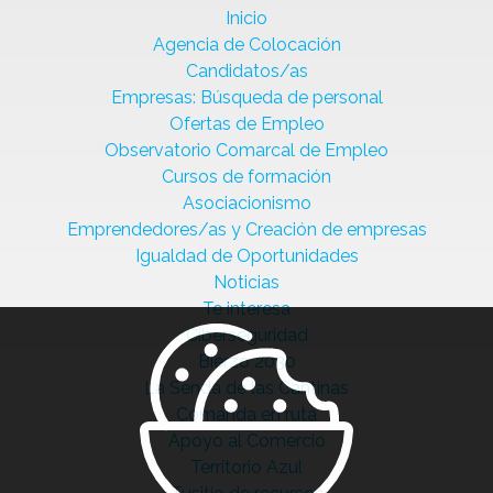
Inicio
Agencia de Colocación
Candidatos/as
Empresas: Búsqueda de personal
Ofertas de Empleo
Observatorio Comarcal de Empleo
Cursos de formación
Asociacionismo
Emprendedores/as y Creación de empresas
Igualdad de Oportunidades
Noticias
Te interesa
Ciberseguridad
Bierzo 2030
La Senda de las Cantinas
Comanda en ruta
Apoyo al Comercio
Territorio Azul