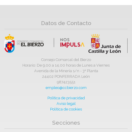
Datos de Contacto
Consejo Comarcal del Bierzo
Horario: De 9,00 a 14,00 horas de Lunes a Viernes
Avenida de la Minería s/n - 3ª Planta
24402 PONFERRADA León
987423551
empleo@ccbierzo.com
Política de privacidad
Aviso legal
Política de cookies
Secciones