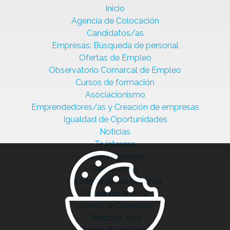
Inicio
Agencia de Colocación
Candidatos/as
Empresas: Búsqueda de personal
Ofertas de Empleo
Observatorio Comarcal de Empleo
Cursos de formación
Asociacionismo
Emprendedores/as y Creación de empresas
Igualdad de Oportunidades
Noticias
Te interesa
Ciberseguridad
Bierzo 2030
La Senda de las Cantinas
Comanda en ruta
Apoyo al Comercio
Territorio Azul