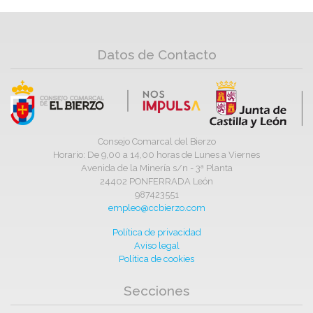
Datos de Contacto
Consejo Comarcal del Bierzo
Horario: De 9,00 a 14,00 horas de Lunes a Viernes
Avenida de la Minería s/n - 3ª Planta
24402 PONFERRADA León
987423551
empleo@ccbierzo.com
Política de privacidad
Aviso legal
Política de cookies
Secciones