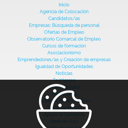
Inicio
Agencia de Colocación
Candidatos/as
Empresas: Búsqueda de personal
Ofertas de Empleo
Observatorio Comarcal de Empleo
Cursos de formación
Asociacionismo
Emprendedores/as y Creación de empresas
Igualdad de Oportunidades
Noticias
Te interesa
Ciberseguridad
Bierzo 2030
La Senda de las Cantinas
Comanda en ruta
Apoyo al Comercio
Territorio Azul