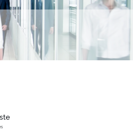
ste
es