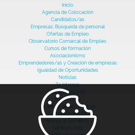
Inicio
Agencia de Colocación
Candidatos/as
Empresas: Búsqueda de personal
Ofertas de Empleo
Observatorio Comarcal de Empleo
Cursos de formación
Asociacionismo
Emprendedores/as y Creación de empresas
Igualdad de Oportunidades
Noticias
Te interesa
Ciberseguridad
Bierzo 2030
La Senda de las Cantinas
Comanda en ruta
Apoyo al Comercio
Territorio Azul