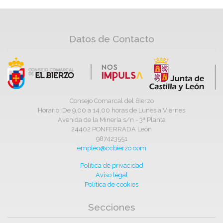
Datos de Contacto
Consejo Comarcal del Bierzo
Horario: De 9,00 a 14,00 horas de Lunes a Viernes
Avenida de la Minería s/n - 3ª Planta
24402 PONFERRADA León
987423551
empleo@ccbierzo.com
Política de privacidad
Aviso legal
Política de cookies
Secciones