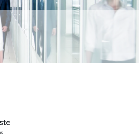
ste
es