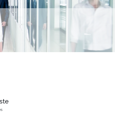
ste
es