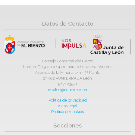
Datos de Contacto
Consejo Comarcal del Bierzo
Horario: De 9,00 a 14,00 horas de Lunes a Viernes
Avenida de la Minería s/n - 3ª Planta
24402 PONFERRADA León
987423551
empleo@ccbierzo.com
Política de privacidad
Aviso legal
Política de cookies
Secciones