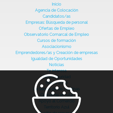
Inicio
Agencia de Colocación
Candidatos/as
Empresas: Búsqueda de personal
Ofertas de Empleo
Observatorio Comarcal de Empleo
Cursos de formación
Asociacionismo
Emprendedores/as y Creación de empresas
Igualdad de Oportunidades
Noticias
Te interesa
Ciberseguridad
Bierzo 2030
La Senda de las Cantinas
Comanda en ruta
Apoyo al Comercio
Territorio Azul