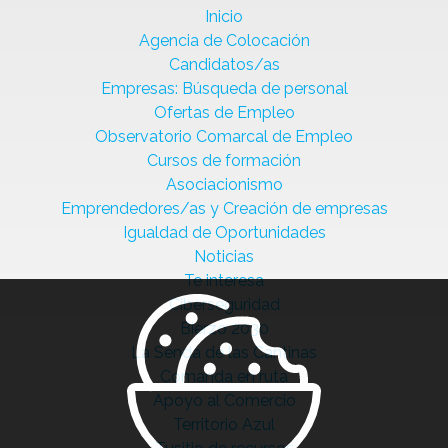
Inicio
Agencia de Colocación
Candidatos/as
Empresas: Búsqueda de personal
Ofertas de Empleo
Observatorio Comarcal de Empleo
Cursos de formación
Asociacionismo
Emprendedores/as y Creación de empresas
Igualdad de Oportunidades
Noticias
Te interesa
Ciberseguridad
Bierzo 2030
La Senda de las Cantinas
Comanda en ruta
Apoyo al Comercio
Territorio Azul