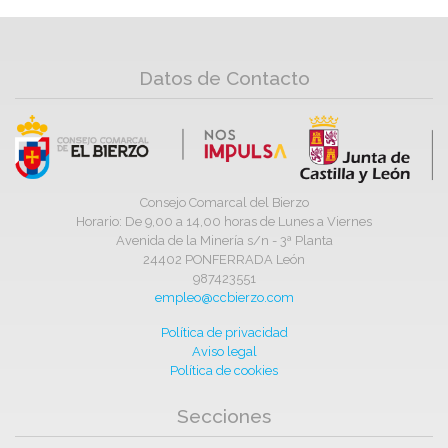
Datos de Contacto
Consejo Comarcal del Bierzo
Horario: De 9,00 a 14,00 horas de Lunes a Viernes
Avenida de la Minería s/n - 3ª Planta
24402 PONFERRADA León
987423551
empleo@ccbierzo.com
Política de privacidad
Aviso legal
Política de cookies
Secciones