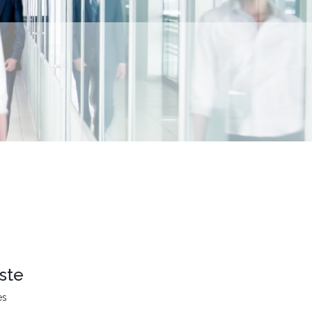
ste
es