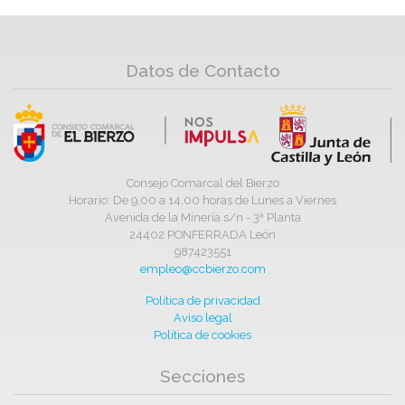
Datos de Contacto
Consejo Comarcal del Bierzo
Horario: De 9,00 a 14,00 horas de Lunes a Viernes
Avenida de la Minería s/n - 3ª Planta
24402 PONFERRADA León
987423551
empleo@ccbierzo.com
Política de privacidad
Aviso legal
Política de cookies
Secciones