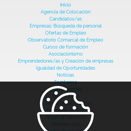
Inicio
Agencia de Colocación
Candidatos/as
Empresas: Búsqueda de personal
Ofertas de Empleo
Observatorio Comarcal de Empleo
Cursos de formación
Asociacionismo
Emprendedores/as y Creación de empresas
Igualdad de Oportunidades
Noticias
Te interesa
Ciberseguridad
Bierzo 2030
La Senda de las Cantinas
Comanda en ruta
Apoyo al Comercio
Territorio Azul