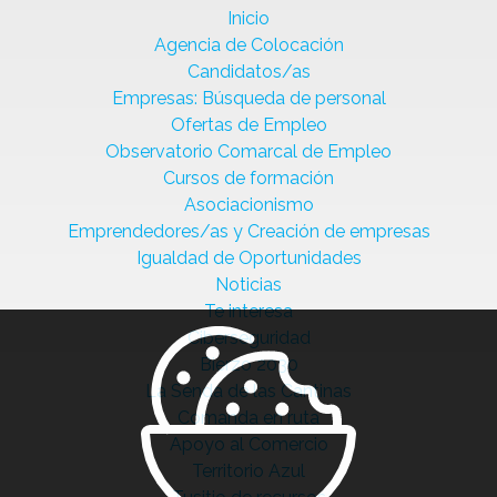
Inicio
Agencia de Colocación
Candidatos/as
Empresas: Búsqueda de personal
Ofertas de Empleo
Observatorio Comarcal de Empleo
Cursos de formación
Asociacionismo
Emprendedores/as y Creación de empresas
Igualdad de Oportunidades
Noticias
Te interesa
Ciberseguridad
Bierzo 2030
La Senda de las Cantinas
Comanda en ruta
Apoyo al Comercio
Territorio Azul