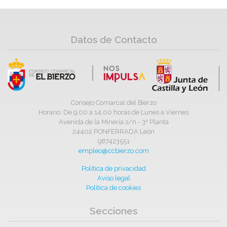
Datos de Contacto
Consejo Comarcal del Bierzo
Horario: De 9,00 a 14,00 horas de Lunes a Viernes
Avenida de la Minería s/n - 3ª Planta
24402 PONFERRADA León
987423551
empleo@ccbierzo.com
Política de privacidad
Aviso legal
Política de cookies
Secciones