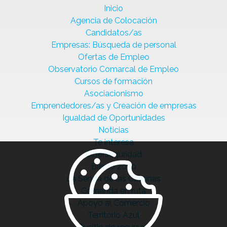
Inicio
Agencia de Colocación
Candidatos/as
Empresas: Búsqueda de personal
Ofertas de Empleo
Observatorio Comarcal de Empleo
Cursos de formación
Asociacionismo
Emprendedores/as y Creación de empresas
Igualdad de Oportunidades
Noticias
Te interesa
Ciberseguridad
Bierzo 2030
La Senda de las Cantinas
Comanda en ruta
Apoyo al Comercio
Territorio Azul