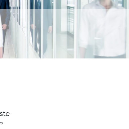
ste
es