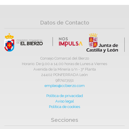
Datos de Contacto
Consejo Comarcal del Bierzo
Horario: De 9,00 a 14,00 horas de Lunes a Viernes
Avenida de la Minería s/n - 3ª Planta
24402 PONFERRADA León
987423551
empleo@ccbierzo.com
Política de privacidad
Aviso legal
Política de cookies
Secciones