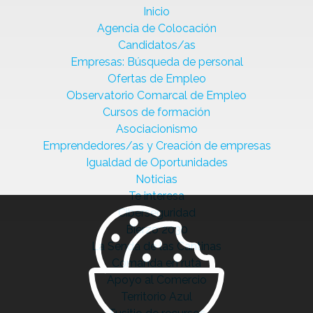
Inicio
Agencia de Colocación
Candidatos/as
Empresas: Búsqueda de personal
Ofertas de Empleo
Observatorio Comarcal de Empleo
Cursos de formación
Asociacionismo
Emprendedores/as y Creación de empresas
Igualdad de Oportunidades
Noticias
Te interesa
Ciberseguridad
Bierzo 2030
La Senda de las Cantinas
Comanda en ruta
Apoyo al Comercio
Territorio Azul