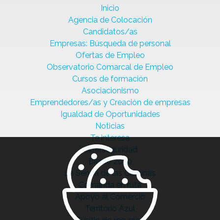
Inicio
Agencia de Colocación
Candidatos/as
Empresas: Búsqueda de personal
Ofertas de Empleo
Observatorio Comarcal de Empleo
Cursos de formación
Asociacionismo
Emprendedores/as y Creación de empresas
Igualdad de Oportunidades
Noticias
Te interesa
Ciberseguridad
Bierzo 2030
La Senda de las Cantinas
Comanda en ruta
Apoyo al Comercio
Territorio Azul