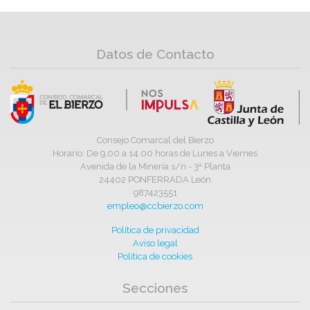
Datos de Contacto
Consejo Comarcal del Bierzo
Horario: De 9,00 a 14,00 horas de Lunes a Viernes
Avenida de la Minería s/n - 3ª Planta
24402 PONFERRADA León
987423551
empleo@ccbierzo.com
Política de privacidad
Aviso legal
Política de cookies
Secciones