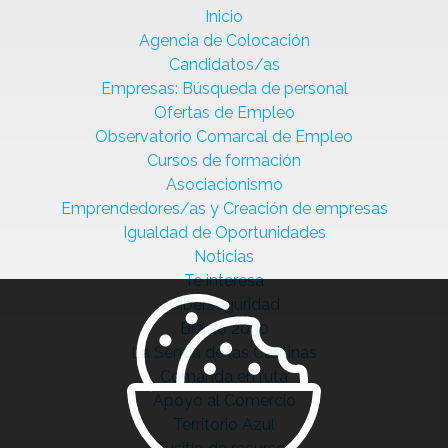
Inicio
Agencia de Colocación
Candidatos/as
Empresas: Búsqueda de personal
Ofertas de Empleo
Observatorio Comarcal de Empleo
Cursos de formación
Asociacionismo
Emprendedores/as y Creación de empresas
Igualdad de Oportunidades
Noticias
Te interesa
Ciberseguridad
Bierzo 2030
La Senda de las Cantinas
Comanda en ruta
Apoyo al Comercio
Territorio Azul