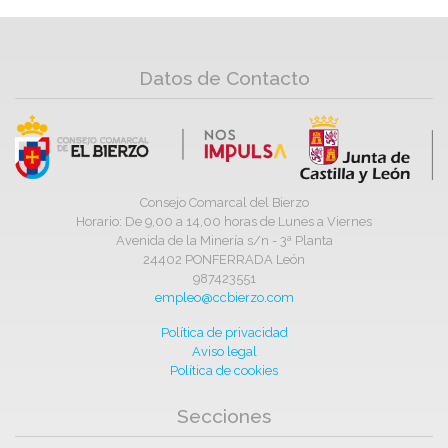
Datos de Contacto
Consejo Comarcal del Bierzo
Horario: De 9,00 a 14,00 horas de Lunes a Viernes
Avenida de la Minería s/n - 3ª Planta
24402 PONFERRADA León
987423551
empleo@ccbierzo.com
Política de privacidad
Aviso legal
Política de cookies
Secciones