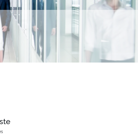
ste
es