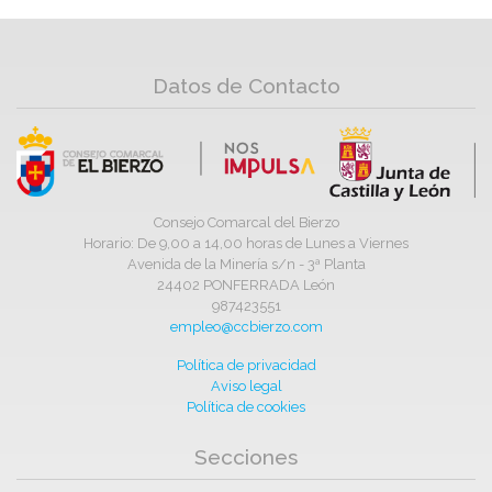
Datos de Contacto
Consejo Comarcal del Bierzo
Horario: De 9,00 a 14,00 horas de Lunes a Viernes
Avenida de la Minería s/n - 3ª Planta
24402 PONFERRADA León
987423551
empleo@ccbierzo.com
Política de privacidad
Aviso legal
Política de cookies
Secciones