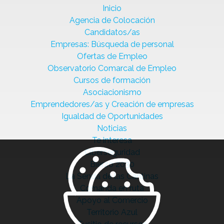
Inicio
Agencia de Colocación
Candidatos/as
Empresas: Búsqueda de personal
Ofertas de Empleo
Observatorio Comarcal de Empleo
Cursos de formación
Asociacionismo
Emprendedores/as y Creación de empresas
Igualdad de Oportunidades
Noticias
Te interesa
Ciberseguridad
Bierzo 2030
La Senda de las Cantinas
Comanda en ruta
Apoyo al Comercio
Territorio Azul