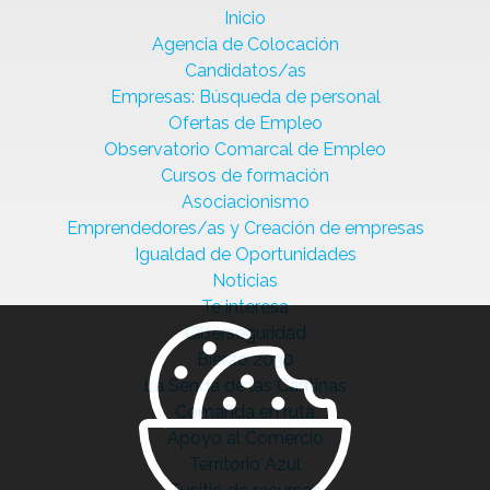
Inicio
Agencia de Colocación
Candidatos/as
Empresas: Búsqueda de personal
Ofertas de Empleo
Observatorio Comarcal de Empleo
Cursos de formación
Asociacionismo
Emprendedores/as y Creación de empresas
Igualdad de Oportunidades
Noticias
Te interesa
Ciberseguridad
Bierzo 2030
La Senda de las Cantinas
Comanda en ruta
Apoyo al Comercio
Territorio Azul