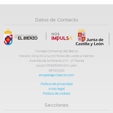
Datos de Contacto
Consejo Comarcal del Bierzo
Horario: De 9,00 a 14,00 horas de Lunes a Viernes
Avenida de la Minería s/n - 3ª Planta
24402 PONFERRADA León
987423551
empleo@ccbierzo.com
Política de privacidad
Aviso legal
Política de cookies
Secciones