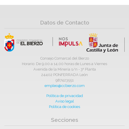
Datos de Contacto
Consejo Comarcal del Bierzo
Horario: De 9,00 a 14,00 horas de Lunes a Viernes
Avenida de la Minería s/n - 3ª Planta
24402 PONFERRADA León
987423551
empleo@ccbierzo.com
Política de privacidad
Aviso legal
Política de cookies
Secciones