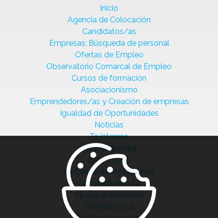
Inicio
Agencia de Colocación
Candidatos/as
Empresas: Búsqueda de personal
Ofertas de Empleo
Observatorio Comarcal de Empleo
Cursos de formación
Asociacionismo
Emprendedores/as y Creación de empresas
Igualdad de Oportunidades
Noticias
Te interesa
Ciberseguridad
Bierzo 2030
La Senda de las Cantinas
Comanda en ruta
Apoyo al Comercio
Territorio Azul