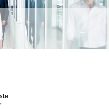
ste
es