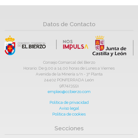
Datos de Contacto
Consejo Comarcal del Bierzo
Horario: De 9,00 a 14,00 horas de Lunes a Viernes
Avenida de la Minería s/n - 3ª Planta
24402 PONFERRADA León
987423551
empleo@ccbierzo.com
Política de privacidad
Aviso legal
Política de cookies
Secciones