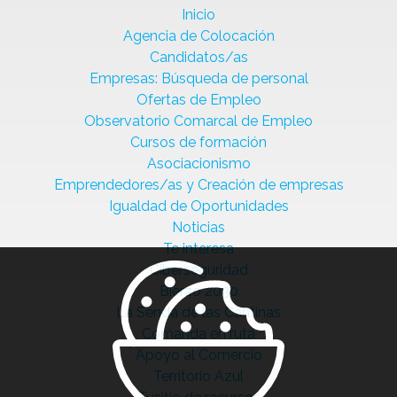
Inicio
Agencia de Colocación
Candidatos/as
Empresas: Búsqueda de personal
Ofertas de Empleo
Observatorio Comarcal de Empleo
Cursos de formación
Asociacionismo
Emprendedores/as y Creación de empresas
Igualdad de Oportunidades
Noticias
Te interesa
Ciberseguridad
Bierzo 2030
La Senda de las Cantinas
Comanda en ruta
Apoyo al Comercio
Territorio Azul