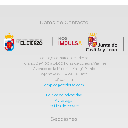
Datos de Contacto
Consejo Comarcal del Bierzo
Horario: De 9,00 a 14,00 horas de Lunes a Viernes
Avenida de la Minería s/n - 3ª Planta
24402 PONFERRADA León
987423551
empleo@ccbierzo.com
Política de privacidad
Aviso legal
Política de cookies
Secciones