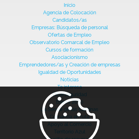
Inicio
Agencia de Colocación
Candidatos/as
Empresas: Búsqueda de personal
Ofertas de Empleo
Observatorio Comarcal de Empleo
Cursos de formación
Asociacionismo
Emprendedores/as y Creación de empresas
Igualdad de Oportunidades
Noticias
Te interesa
Ciberseguridad
Bierzo 2030
La Senda de las Cantinas
Comanda en ruta
Apoyo al Comercio
Territorio Azul