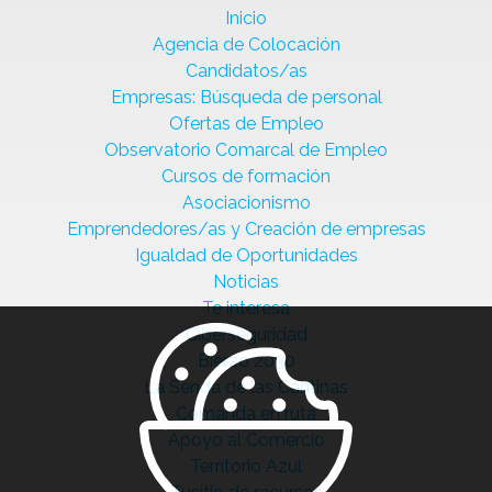
Inicio
Agencia de Colocación
Candidatos/as
Empresas: Búsqueda de personal
Ofertas de Empleo
Observatorio Comarcal de Empleo
Cursos de formación
Asociacionismo
Emprendedores/as y Creación de empresas
Igualdad de Oportunidades
Noticias
Te interesa
Ciberseguridad
Bierzo 2030
La Senda de las Cantinas
Comanda en ruta
Apoyo al Comercio
Territorio Azul