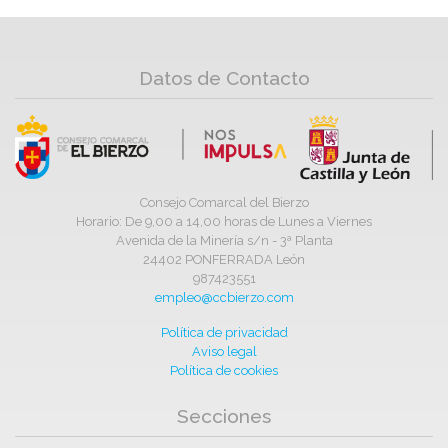
Datos de Contacto
Consejo Comarcal del Bierzo
Horario: De 9,00 a 14,00 horas de Lunes a Viernes
Avenida de la Minería s/n - 3ª Planta
24402 PONFERRADA León
987423551
empleo@ccbierzo.com
Política de privacidad
Aviso legal
Política de cookies
Secciones