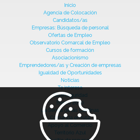
Inicio
Agencia de Colocación
Candidatos/as
Empresas: Búsqueda de personal
Ofertas de Empleo
Observatorio Comarcal de Empleo
Cursos de formación
Asociacionismo
Emprendedores/as y Creación de empresas
Igualdad de Oportunidades
Noticias
Te interesa
Ciberseguridad
Bierzo 2030
La Senda de las Cantinas
Comanda en ruta
Apoyo al Comercio
Territorio Azul