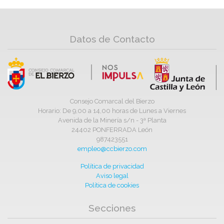
Datos de Contacto
Consejo Comarcal del Bierzo
Horario: De 9,00 a 14,00 horas de Lunes a Viernes
Avenida de la Minería s/n - 3ª Planta
24402 PONFERRADA León
987423551
empleo@ccbierzo.com
Política de privacidad
Aviso legal
Política de cookies
Secciones