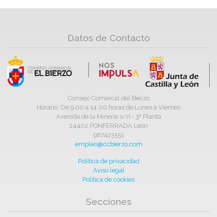
Datos de Contacto
Consejo Comarcal del Bierzo
Horario: De 9,00 a 14,00 horas de Lunes a Viernes
Avenida de la Minería s/n - 3ª Planta
24402 PONFERRADA León
987423551
empleo@ccbierzo.com
Política de privacidad
Aviso legal
Política de cookies
Secciones