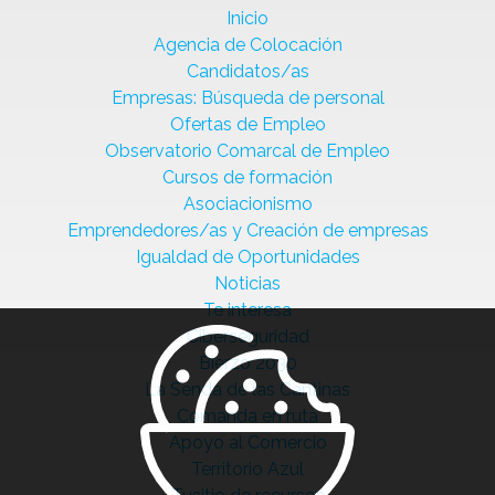
Inicio
Agencia de Colocación
Candidatos/as
Empresas: Búsqueda de personal
Ofertas de Empleo
Observatorio Comarcal de Empleo
Cursos de formación
Asociacionismo
Emprendedores/as y Creación de empresas
Igualdad de Oportunidades
Noticias
Te interesa
Ciberseguridad
Bierzo 2030
La Senda de las Cantinas
Comanda en ruta
Apoyo al Comercio
Territorio Azul