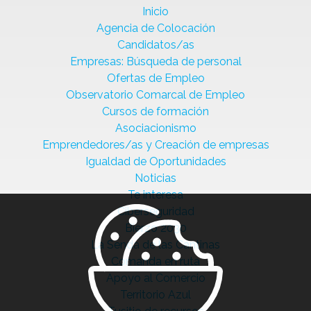
Inicio
Agencia de Colocación
Candidatos/as
Empresas: Búsqueda de personal
Ofertas de Empleo
Observatorio Comarcal de Empleo
Cursos de formación
Asociacionismo
Emprendedores/as y Creación de empresas
Igualdad de Oportunidades
Noticias
Te interesa
Ciberseguridad
Bierzo 2030
La Senda de las Cantinas
Comanda en ruta
Apoyo al Comercio
Territorio Azul