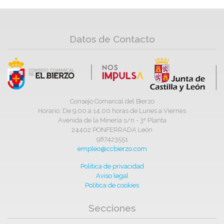
Datos de Contacto
Consejo Comarcal del Bierzo
Horario: De 9,00 a 14,00 horas de Lunes a Viernes
Avenida de la Minería s/n - 3ª Planta
24402 PONFERRADA León
987423551
empleo@ccbierzo.com
Política de privacidad
Aviso legal
Política de cookies
Secciones