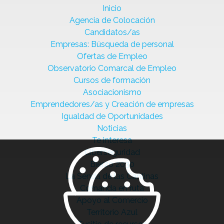
Inicio
Agencia de Colocación
Candidatos/as
Empresas: Búsqueda de personal
Ofertas de Empleo
Observatorio Comarcal de Empleo
Cursos de formación
Asociacionismo
Emprendedores/as y Creación de empresas
Igualdad de Oportunidades
Noticias
Te interesa
Ciberseguridad
Bierzo 2030
La Senda de las Cantinas
Comanda en ruta
Apoyo al Comercio
Territorio Azul