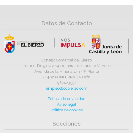
Datos de Contacto
Consejo Comarcal del Bierzo
Horario: De 9,00 a 14,00 horas de Lunes a Viernes
Avenida de la Minería s/n - 3ª Planta
24402 PONFERRADA León
987423551
empleo@ccbierzo.com
Política de privacidad
Aviso legal
Política de cookies
Secciones