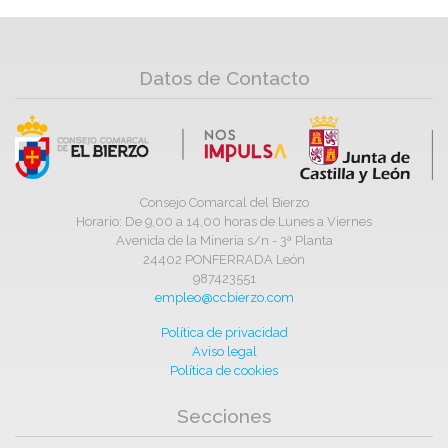
Datos de Contacto
Consejo Comarcal del Bierzo
Horario: De 9,00 a 14,00 horas de Lunes a Viernes
Avenida de la Minería s/n - 3ª Planta
24402 PONFERRADA León
987423551
empleo@ccbierzo.com
Política de privacidad
Aviso legal
Política de cookies
Secciones