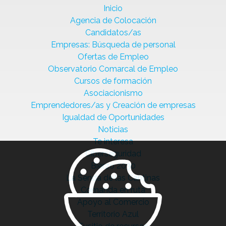
Inicio
Agencia de Colocación
Candidatos/as
Empresas: Búsqueda de personal
Ofertas de Empleo
Observatorio Comarcal de Empleo
Cursos de formación
Asociacionismo
Emprendedores/as y Creación de empresas
Igualdad de Oportunidades
Noticias
Te interesa
Ciberseguridad
Bierzo 2030
La Senda de las Cantinas
Comanda en ruta
Apoyo al Comercio
Territorio Azul