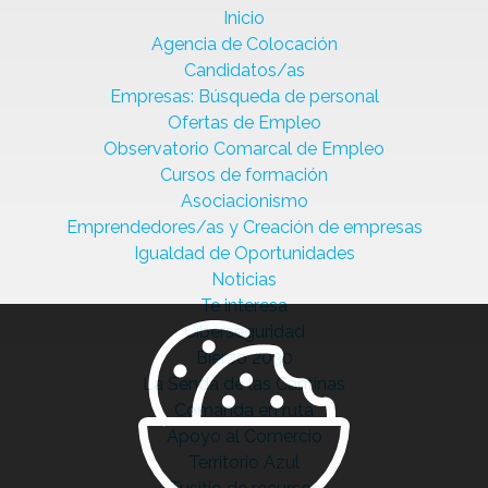
Inicio
Agencia de Colocación
Candidatos/as
Empresas: Búsqueda de personal
Ofertas de Empleo
Observatorio Comarcal de Empleo
Cursos de formación
Asociacionismo
Emprendedores/as y Creación de empresas
Igualdad de Oportunidades
Noticias
Te interesa
Ciberseguridad
Bierzo 2030
La Senda de las Cantinas
Comanda en ruta
Apoyo al Comercio
Territorio Azul