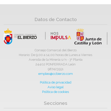
Datos de Contacto
Consejo Comarcal del Bierzo
Horario: De 9,00 a 14,00 horas de Lunes a Viernes
Avenida de la Minería s/n - 3ª Planta
24402 PONFERRADA León
987423551
empleo@ccbierzo.com
Política de privacidad
Aviso legal
Política de cookies
Secciones