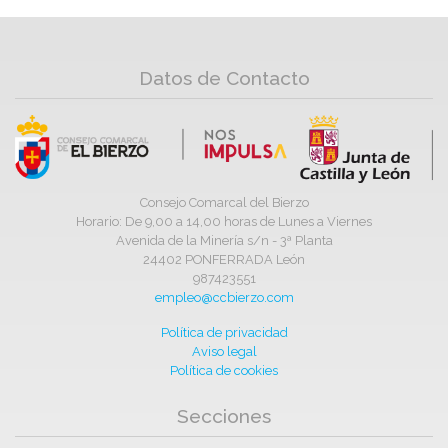
Datos de Contacto
Consejo Comarcal del Bierzo
Horario: De 9,00 a 14,00 horas de Lunes a Viernes
Avenida de la Minería s/n - 3ª Planta
24402 PONFERRADA León
987423551
empleo@ccbierzo.com
Política de privacidad
Aviso legal
Política de cookies
Secciones