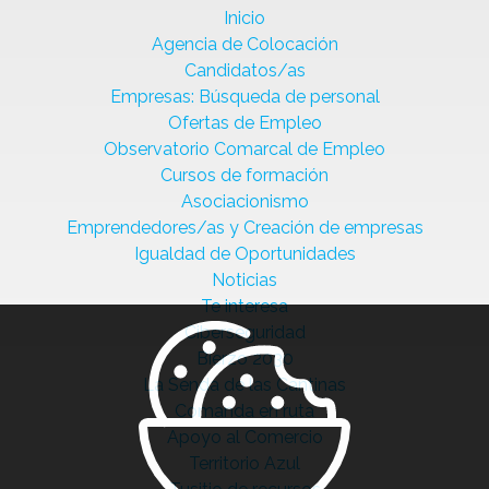
Inicio
Agencia de Colocación
Candidatos/as
Empresas: Búsqueda de personal
Ofertas de Empleo
Observatorio Comarcal de Empleo
Cursos de formación
Asociacionismo
Emprendedores/as y Creación de empresas
Igualdad de Oportunidades
Noticias
Te interesa
Ciberseguridad
Bierzo 2030
La Senda de las Cantinas
Comanda en ruta
Apoyo al Comercio
Territorio Azul