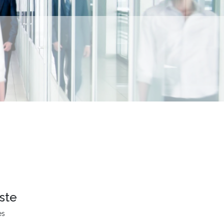
ste
es