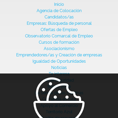
Inicio
Agencia de Colocación
Candidatos/as
Empresas: Búsqueda de personal
Ofertas de Empleo
Observatorio Comarcal de Empleo
Cursos de formación
Asociacionismo
Emprendedores/as y Creación de empresas
Igualdad de Oportunidades
Noticias
Te interesa
Ciberseguridad
Bierzo 2030
La Senda de las Cantinas
Comanda en ruta
Apoyo al Comercio
Territorio Azul