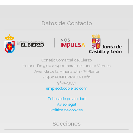
Datos de Contacto
Consejo Comarcal del Bierzo
Horario: De 9,00 a 14,00 horas de Lunes a Viernes
Avenida de la Minería s/n - 3ª Planta
24402 PONFERRADA León
987423551
empleo@ccbierzo.com
Política de privacidad
Aviso legal
Política de cookies
Secciones