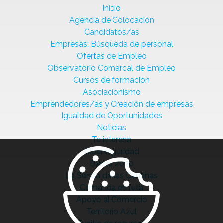
Inicio
Agencia de Colocación
Candidatos/as
Empresas: Búsqueda de personal
Ofertas de Empleo
Observatorio Comarcal de Empleo
Cursos de formación
Asociacionismo
Emprendedores/as y Creación de empresas
Igualdad de Oportunidades
Noticias
Te interesa
Ciberseguridad
Bierzo 2030
La Senda de las Cantinas
Comanda en ruta
Apoyo al Comercio
Territorio Azul