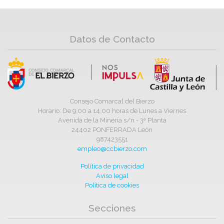
Datos de Contacto
Consejo Comarcal del Bierzo
Horario: De 9,00 a 14,00 horas de Lunes a Viernes
Avenida de la Minería s/n - 3ª Planta
24402 PONFERRADA León
987423551
empleo@ccbierzo.com
Política de privacidad
Aviso legal
Política de cookies
Secciones