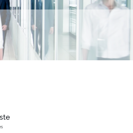
ste
es