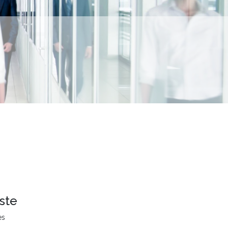
ste
es