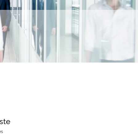
ste
es