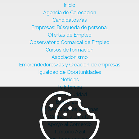
Inicio
Agencia de Colocación
Candidatos/as
Empresas: Búsqueda de personal
Ofertas de Empleo
Observatorio Comarcal de Empleo
Cursos de formación
Asociacionismo
Emprendedores/as y Creación de empresas
Igualdad de Oportunidades
Noticias
Te interesa
Ciberseguridad
Bierzo 2030
La Senda de las Cantinas
Comanda en ruta
Apoyo al Comercio
Territorio Azul