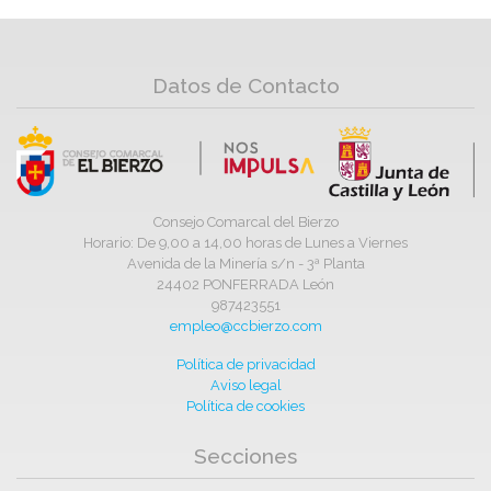
Datos de Contacto
Consejo Comarcal del Bierzo
Horario: De 9,00 a 14,00 horas de Lunes a Viernes
Avenida de la Minería s/n - 3ª Planta
24402 PONFERRADA León
987423551
empleo@ccbierzo.com
Política de privacidad
Aviso legal
Política de cookies
Secciones