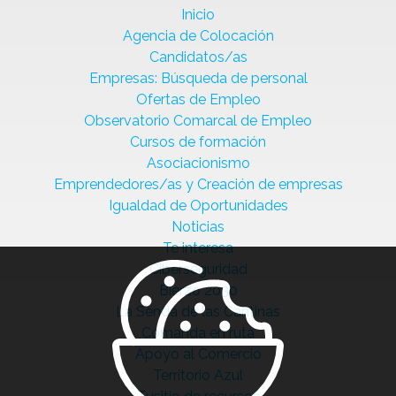
Inicio
Agencia de Colocación
Candidatos/as
Empresas: Búsqueda de personal
Ofertas de Empleo
Observatorio Comarcal de Empleo
Cursos de formación
Asociacionismo
Emprendedores/as y Creación de empresas
Igualdad de Oportunidades
Noticias
Te interesa
Ciberseguridad
Bierzo 2030
La Senda de las Cantinas
Comanda en ruta
Apoyo al Comercio
Territorio Azul