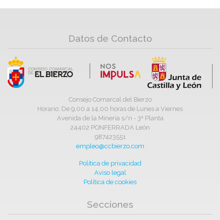
Datos de Contacto
Consejo Comarcal del Bierzo
Horario: De 9,00 a 14,00 horas de Lunes a Viernes
Avenida de la Minería s/n - 3ª Planta
24402 PONFERRADA León
987423551
empleo@ccbierzo.com
Política de privacidad
Aviso legal
Política de cookies
Secciones