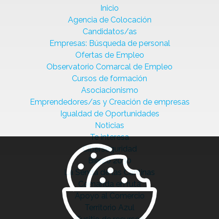
Inicio
Agencia de Colocación
Candidatos/as
Empresas: Búsqueda de personal
Ofertas de Empleo
Observatorio Comarcal de Empleo
Cursos de formación
Asociacionismo
Emprendedores/as y Creación de empresas
Igualdad de Oportunidades
Noticias
Te interesa
Ciberseguridad
Bierzo 2030
La Senda de las Cantinas
Comanda en ruta
Apoyo al Comercio
Territorio Azul