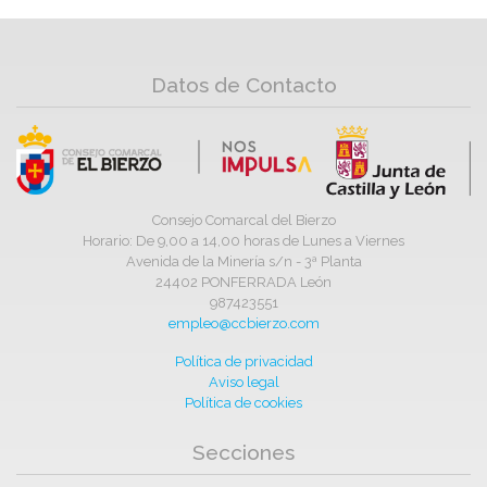
Datos de Contacto
Consejo Comarcal del Bierzo
Horario: De 9,00 a 14,00 horas de Lunes a Viernes
Avenida de la Minería s/n - 3ª Planta
24402 PONFERRADA León
987423551
empleo@ccbierzo.com
Política de privacidad
Aviso legal
Política de cookies
Secciones