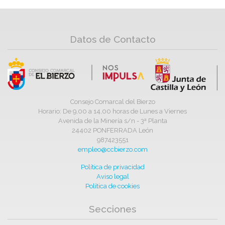
Datos de Contacto
Consejo Comarcal del Bierzo
Horario: De 9,00 a 14,00 horas de Lunes a Viernes
Avenida de la Minería s/n - 3ª Planta
24402 PONFERRADA León
987423551
empleo@ccbierzo.com
Política de privacidad
Aviso legal
Política de cookies
Secciones