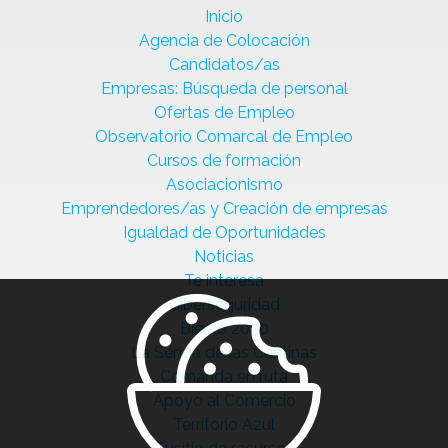
Inicio
Agencia de Colocación
Candidatos/as
Empresas: Búsqueda de personal
Ofertas de Empleo
Observatorio Comarcal de Empleo
Cursos de formación
Asociacionismo
Emprendedores/as y Creación de empresas
Igualdad de Oportunidades
Noticias
Te interesa
Ciberseguridad
Bierzo 2030
La Senda de las Cantinas
Comanda en ruta
Apoyo al Comercio
Territorio Azul