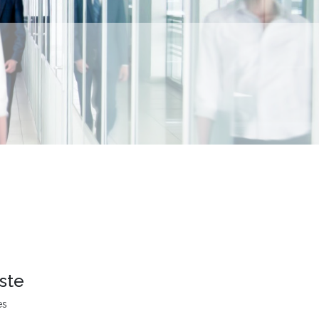
ste
es