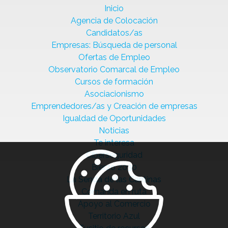
Inicio
Agencia de Colocación
Candidatos/as
Empresas: Búsqueda de personal
Ofertas de Empleo
Observatorio Comarcal de Empleo
Cursos de formación
Asociacionismo
Emprendedores/as y Creación de empresas
Igualdad de Oportunidades
Noticias
Te interesa
Ciberseguridad
Bierzo 2030
La Senda de las Cantinas
Comanda en ruta
Apoyo al Comercio
Territorio Azul