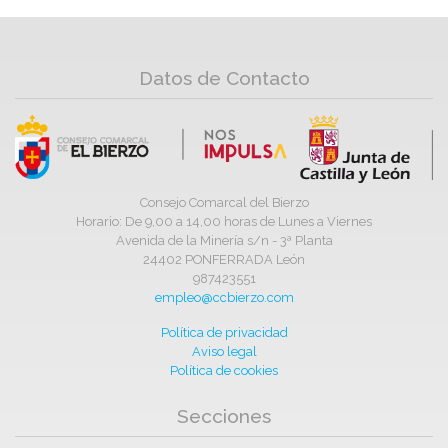
Datos de Contacto
Consejo Comarcal del Bierzo
Horario: De 9,00 a 14,00 horas de Lunes a Viernes
Avenida de la Minería s/n - 3ª Planta
24402 PONFERRADA León
987423551
empleo@ccbierzo.com
Política de privacidad
Aviso legal
Política de cookies
Secciones